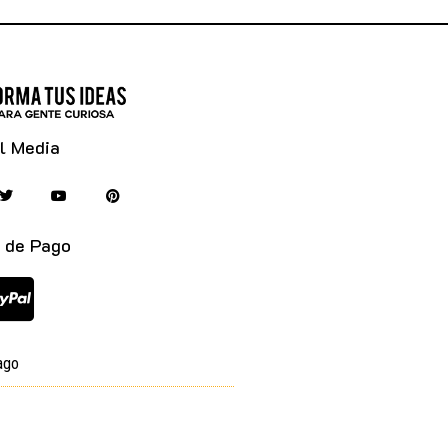
l Media
 de Pago