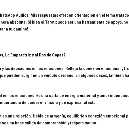
WhatsApp Audios. Mis respuestas ofrecen orientación en el tema tratado
nera absoluta. Si bien el Tarot puede ser una herramienta de apoyo, no 
tar a tu camino!
s, La Emperatriz y al Dos de Copas?
n y las decisiones en las relaciones. Refleja la conexión emocional y fís
que pueden surgir en un vínculo cercano. En algunos casos, también hab
l en las relaciones. Es una carta de energía maternal y amor incondici
importancia de cuidar el vínculo y de expresar afecto.
ón en una relación. Habla de armonía, equilibrio y conexión emocional 
 tiene una base sólida de comprensión y respeto mutuo.