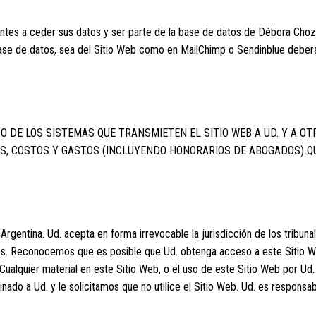
itantes a ceder sus datos y ser parte de la base de datos de Débora Cho
 base de datos, sea del Sitio Web como en MailChimp o Sendinblue debe
O DE LOS SISTEMAS QUE TRANSMIETEN EL SITIO WEB A UD. Y A OT
S, COSTOS Y GASTOS (INCLUYENDO HONORARIOS DE ABOGADOS) Q
gentina. Ud. acepta en forma irrevocable la jurisdicción de los tribunal
nes. Reconocemos que es posible que Ud. obtenga acceso a este Sitio We
lquier material en este Sitio Web, o el uso de este Sitio Web por Ud. f
inado a Ud. y le solicitamos que no utilice el Sitio Web. Ud. es responsa