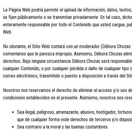
La Página Web podría permitir el upload de información, datos, textos,
se fijen públicamente o se transmitan privadamente. En tal caso, dich
enteramente responsable por todo el Contenido que usted cargue, publi
Web.
No obstante, el Sitio Web contará con un moderador (Débora Chozas y
comentarios que le parezca impropio. Asimismo, Débora Chozas elimin
derechos. Bajo ninguna circunstancia Débora Chozas será responsable e
cualquier Contenido, o por cualquier pérdida o daño de cualquier tip
correo electrónico, transmitido o puesto a disposición a través del Si
Nosotros nos reservamos el derecho de eliminar el acceso y/o uso del 
condiciones establecidos en el presente. Asimismo, nosotros nos res
Sea ilegal, peligroso, amenazante, abusivo, hostigador, tortuoso
que de cualquier forma viole derechos de terceros y/o disposi
Sea contrario a la moral y las buenas costumbres.