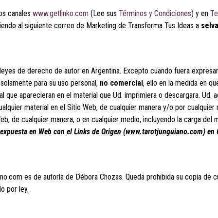
los canales
www.getlinko.com
(Lee sus
Términos y Condiciones
) y en
Te
biendo al siguiente correo de Marketing de Transforma Tus Ideas a
selv
leyes de derecho de autor en Argentina. Excepto cuando fuera expres
b solamente para su uso personal,
no comercial
, ello en la medida en q
al que aparecieran en el material que Ud. imprimiera o descargara. Ud. 
ualquier material en el Sitio Web, de cualquier manera y/o por cualquie
io Web, de cualquier manera, o en cualquier medio, incluyendo la carga del
expuesta en Web con el Links de Origen (www.tarotjunguiano.com) en O
no.com es de autoría de Débora Chozas. Queda prohibida su copia de cua
o por ley.