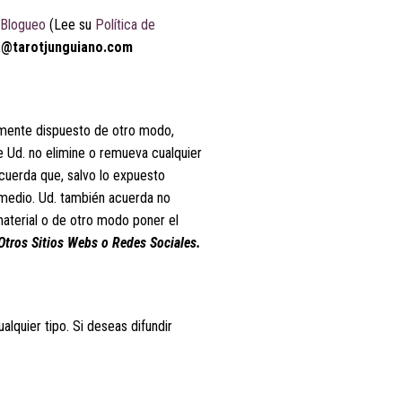
Blogueo
(Lee su
Política de
a@tarotjunguiano.com
amente dispuesto de otro modo,
ue Ud. no elimine o remueva cualquier
acuerda que, salvo lo expuesto
r medio. Ud. también acuerda no
 material o de otro modo poner el
tros Sitios Webs o Redes Sociales.
lquier tipo. Si deseas difundir