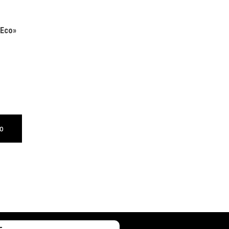
 Eco»
to