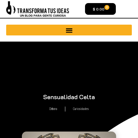
0
$
0.00
Sensualidad Celta
Débora
Curiosidades