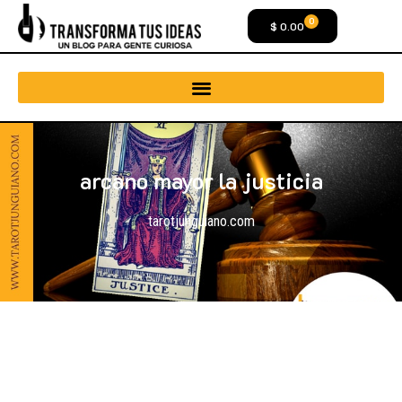
0
$
0.00
arcano mayor la justicia
tarotjunguiano.com