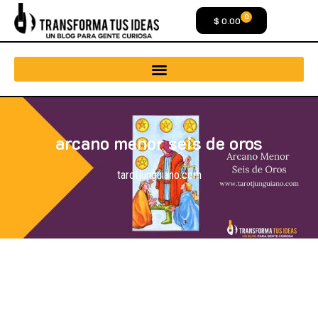
0
$
0.00
arcano menor seis de oros
tarotjunguiano.com