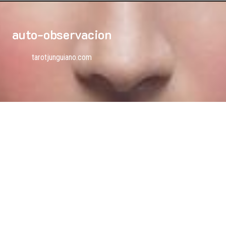
auto-observacion
tarotjunguiano.com