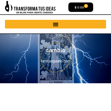
0
$
0.00
cambio
tarotjunguiano.com