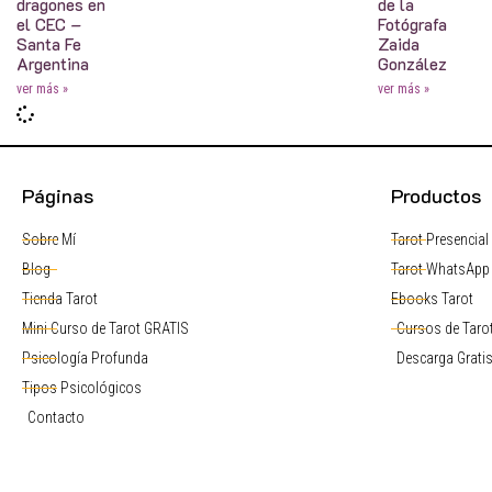
dragones en
de la
el CEC –
Fotógrafa
Santa Fe
Zaida
Argentina
González
ver más »
ver más »
Páginas
Productos
Sobre Mí
Tarot Presencial
Blog
Tarot WhatsApp
Tienda Tarot
Ebooks Tarot
Mini Curso de Tarot GRATIS
Cursos de Tarot
Psicología Profunda
Descarga Grati
Tipos Psicológicos
Contacto