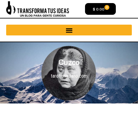
0
$
0.00
Cuzco
tarotjunguiano.com