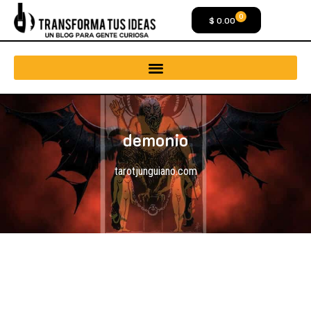
0
$
0.00
demonio
tarotjunguiano.com