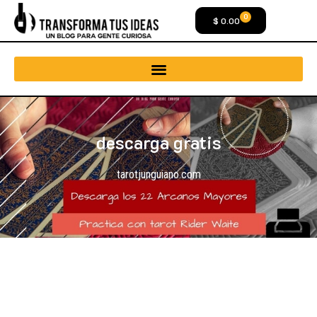
0
$
0.00
descarga gratis
tarotjunguiano.com