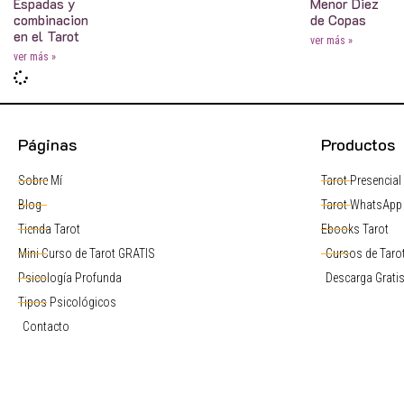
Espadas y
Menor Diez
combinaciones
de Copas
en el Tarot
ver más »
ver más »
Páginas
Productos
Sobre Mí
Tarot Presencial
Blog
Tarot WhatsApp
Tienda Tarot
Ebooks Tarot
Mini Curso de Tarot GRATIS
Cursos de Tarot
Psicología Profunda
Descarga Grati
Tipos Psicológicos
Contacto