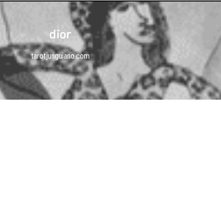
dior
tarotjunguiano.com