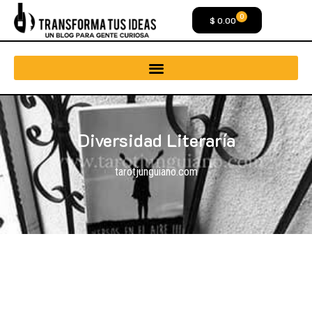
0
$
0.00
Diversidad Literaría
tarotjunguiano.com