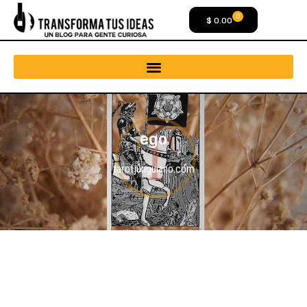
0
$
0.00
ego
tarotjunguiano.com