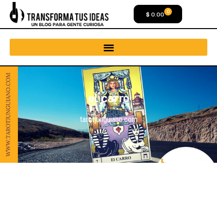
0
$
0.00
el carro
tarotjunguiano.com