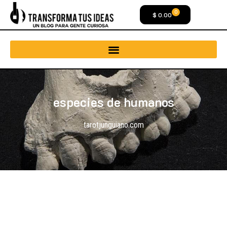
0
$
0.00
especies de humanos
tarotjunguiano.com