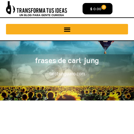
0
$
0.00
frases de carl jung
tarotjunguiano.com