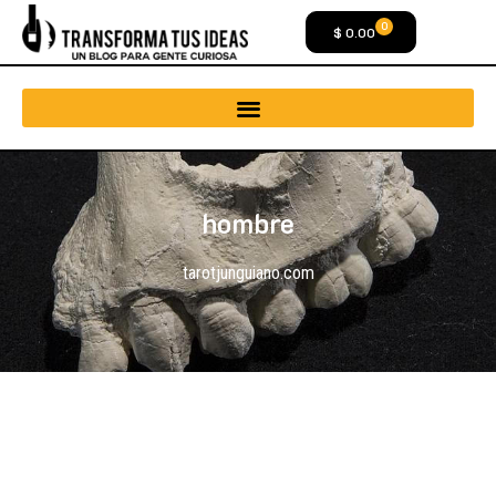
0
$
0.00
hombre
tarotjunguiano.com