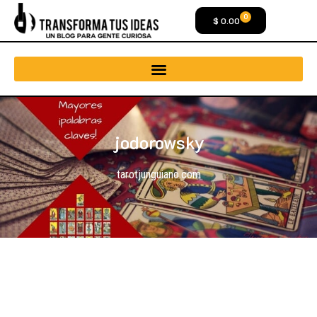
0
$
0.00
jodorowsky
tarotjunguiano.com