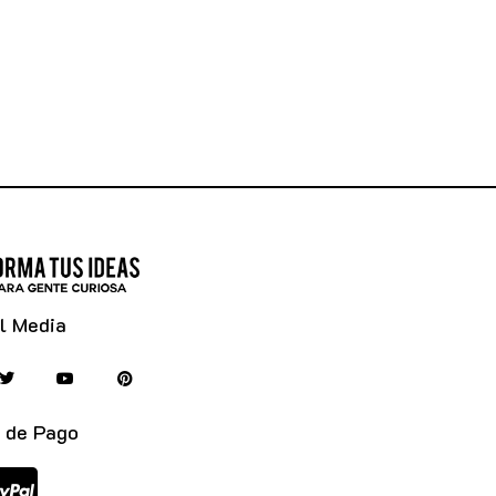
l Media
 de Pago