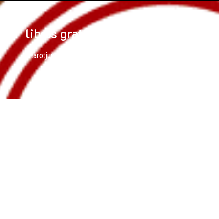
libros gratis
tarotjunguiano.com