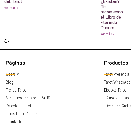
del Tarot
¿Existen?
Te
ver más »
recomiendo
el Libro de
Florinda
Donner
ver más »
Páginas
Productos
Sobre Mí
Tarot Presencial
Blog
Tarot WhatsApp
Tienda Tarot
Ebooks Tarot
Mini Curso de Tarot GRATIS
Cursos de Tarot
Psicología Profunda
Descarga Grati
Tipos Psicológicos
Contacto