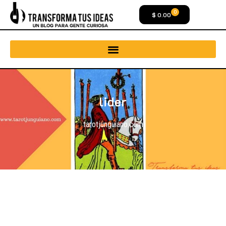
0
$
0.00
lider
tarotjunguiano.com