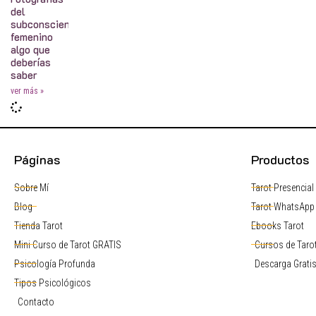
del
subconsciente
femenino
algo que
deberías
saber
ver más »
Páginas
Productos
Sobre Mí
Tarot Presencial
Blog
Tarot WhatsApp
Tienda Tarot
Ebooks Tarot
Mini Curso de Tarot GRATIS
Cursos de Tarot
Psicología Profunda
Descarga Grati
Tipos Psicológicos
Contacto