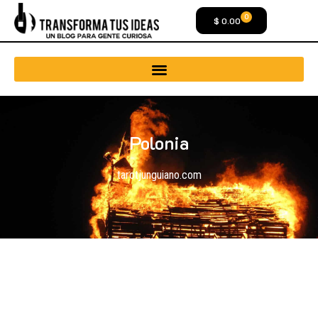
0
$
0.00
Polonia
tarotjunguiano.com