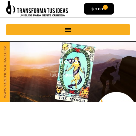
0
$
0.00
tierra
tarotjunguiano.com