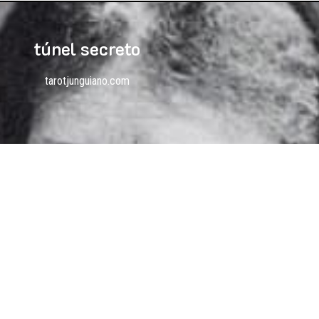
túnel secreto
tarotjunguiano.com