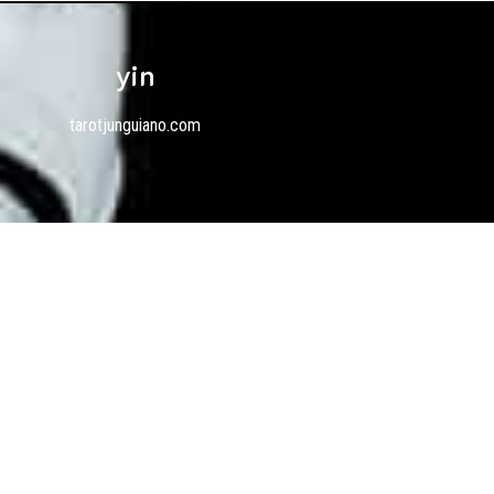
yin
tarotjunguiano.com