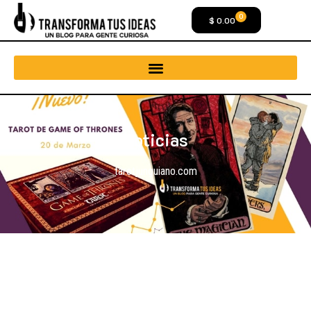
0
$
0.00
Noticias
tarotjunguiano.com