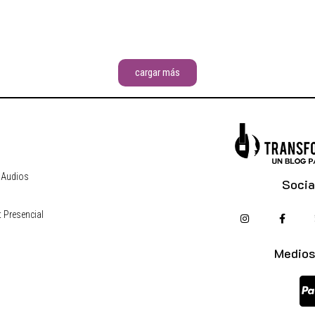
cargar más
 Audios
Socia
 Presencial
s
Medios