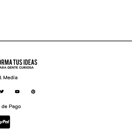
l Media
 de Pago