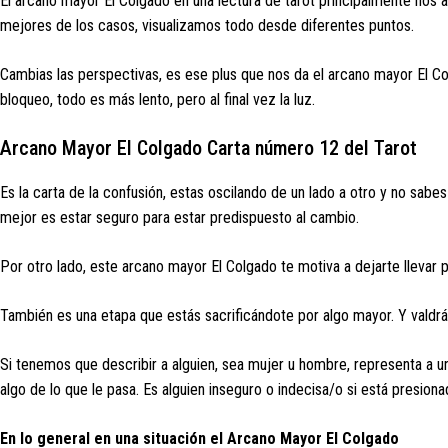
El arcano mayor El Colgado en una lectura de tarot principalmente nos a
mejores de los casos, visualizamos todo desde diferentes puntos.
Cambias las perspectivas, es ese plus que nos da el arcano mayor El Col
bloqueo, todo es más lento, pero al final vez la luz.
Arcano Mayor El Colgado Carta número 12 del Tarot
Es la carta de la confusión, estas oscilando de un lado a otro y no sabe
mejor es estar seguro para estar predispuesto al cambio.
Por otro lado, este arcano mayor El Colgado te motiva a dejarte llevar p
También es una etapa que estás sacrificándote por algo mayor. Y valdrá
Si tenemos que describir a alguien, sea mujer u hombre, representa a una 
algo de lo que le pasa. Es alguien inseguro o indecisa/o si está presiona
En lo general en una situación el Arcano Mayor El Colgado