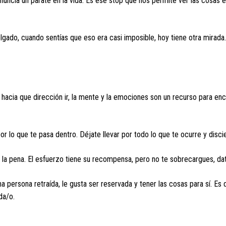
nuncia un parate en la vida. Es ese stop que nos permite ver las cosas e
gado, cuando sentías que eso era casi imposible, hoy tiene otra mirada.
s hacia que dirección ir, la mente y la emociones son un recurso para enc
or lo que te pasa dentro. Déjate llevar por todo lo que te ocurre y disci
 la pena. El esfuerzo tiene su recompensa, pero no te sobrecargues, dat
persona retraída, le gusta ser reservada y tener las cosas para sí. Es di
da/o.