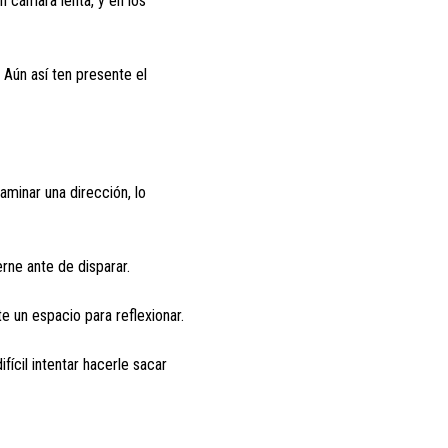
n cámara lenta, y en los
 Aún así ten presente el
aminar una dirección, lo
erne ante de disparar.
e un espacio para reflexionar.
fícil intentar hacerle sacar