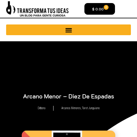
0
$
0.00
Arcano Menor – Diez De Espadas
Débora
Arcanos Menores
,
Tarot Junguiano