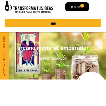
0
$
0.00
arcano mayor el emperador
tarotjunguiano.com