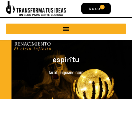
0
$
0.00
espiritu
tarotjunguiano.com