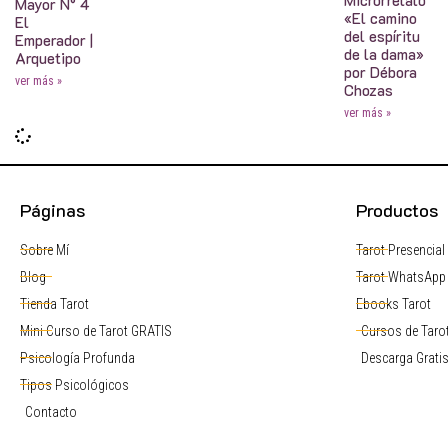
Mayor N° 4
«El camino
El
del espíritu
Emperador |
de la dama»
Arquetipo
por Débora
ver más »
Chozas
ver más »
Páginas
Productos
Sobre Mí
Tarot Presencial
Blog
Tarot WhatsApp
Tienda Tarot
Ebooks Tarot
Mini Curso de Tarot GRATIS
Cursos de Tarot
Psicología Profunda
Descarga Grati
Tipos Psicológicos
Contacto