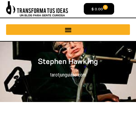
0
$
0.00
Stephen Hawking
tarotjunguiano.com