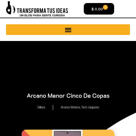
0
$
0.00
Arcano Menor Cinco De Copas
Débora
Arcanos Menores
,
Tarot Junguiano