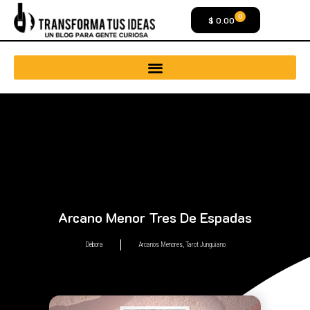
0
$
0.00
Arcano Menor Tres De Espadas
Débora
Arcanos Menores
,
Tarot Junguiano