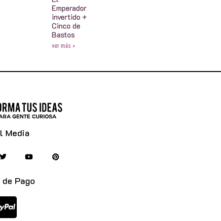
Emperador
invertido +
Cinco de
Bastos
ver más »
l Media
 de Pago