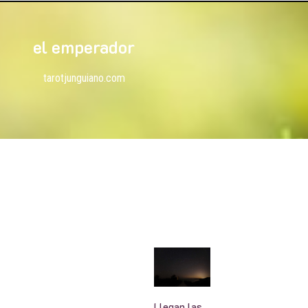
el emperador
tarotjunguiano.com
Llegan las