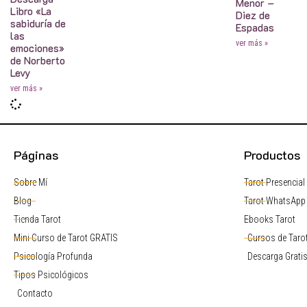
Menor –
Libro «La
Diez de
sabiduría de
Espadas
las
ver más »
emociones»
de Norberto
Levy
ver más »
Páginas
Productos
Sobre Mí
Tarot Presencial
Blog
Tarot WhatsApp
Tienda Tarot
Ebooks Tarot
Mini Curso de Tarot GRATIS
Cursos de Tarot
Psicología Profunda
Descarga Grati
Tipos Psicológicos
Contacto