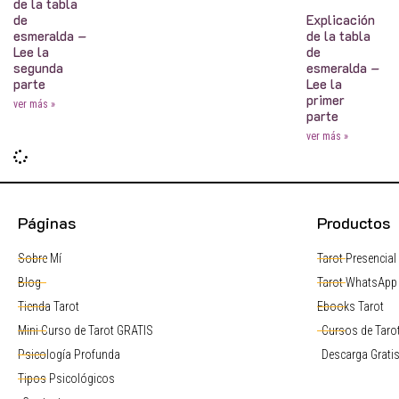
de la tabla
Explicación
de
de la tabla
esmeralda –
de
Lee la
esmeralda –
segunda
Lee la
parte
primer
ver más »
parte
ver más »
Páginas
Productos
Sobre Mí
Tarot Presencial
Blog
Tarot WhatsApp
Tienda Tarot
Ebooks Tarot
Mini Curso de Tarot GRATIS
Cursos de Tarot
Psicología Profunda
Descarga Grati
Tipos Psicológicos